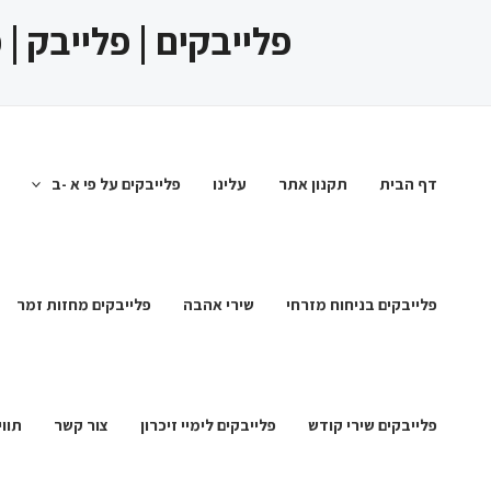
ילוג
פלייבקים | פלייבק |
תוכן
דף הבית
תקנון אתר
עלינו
פלייבקים על פי א -ב
פלייבקים בניחוח מזרחי
שירי אהבה
פלייבקים מחזות זמר
פלייבקים שירי קודש
פלייבקים לימיי זיכרון
צור קשר
תווי