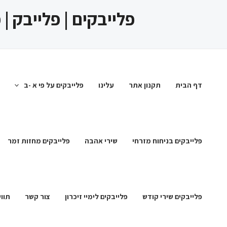
ילוג
פלייבקים | פלייבק |
תוכן
דף הבית
תקנון אתר
עלינו
פלייבקים על פי א -ב
פלייבקים בניחוח מזרחי
שירי אהבה
פלייבקים מחזות זמר
פלייבקים שירי קודש
פלייבקים לימיי זיכרון
צור קשר
תווי