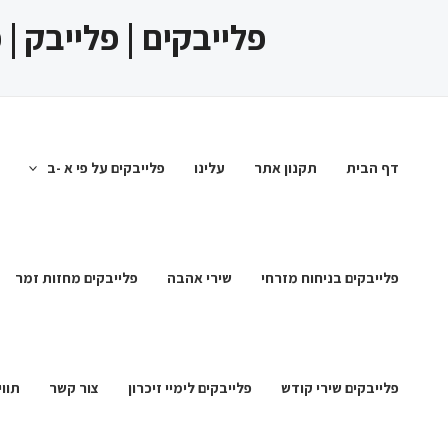
ילוג
פלייבקים | פלייבק |
תוכן
דף הבית
תקנון אתר
עלינו
פלייבקים על פי א -ב
פלייבקים בניחוח מזרחי
שירי אהבה
פלייבקים מחזות זמר
פלייבקים שירי קודש
פלייבקים לימיי זיכרון
צור קשר
תווי