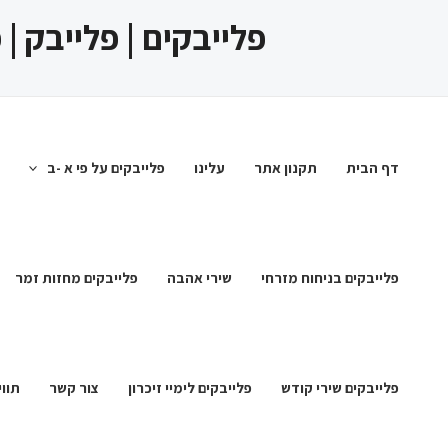
ילוג
פלייבקים | פלייבק |
תוכן
דף הבית
תקנון אתר
עלינו
פלייבקים על פי א -ב
פלייבקים בניחוח מזרחי
שירי אהבה
פלייבקים מחזות זמר
פלייבקים שירי קודש
פלייבקים לימיי זיכרון
צור קשר
תווי