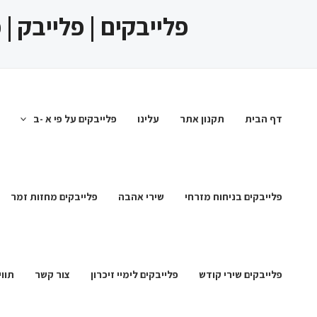
ילוג
פלייבקים | פלייבק |
תוכן
דף הבית
תקנון אתר
עלינו
פלייבקים על פי א -ב
פלייבקים בניחוח מזרחי
שירי אהבה
פלייבקים מחזות זמר
פלייבקים שירי קודש
פלייבקים לימיי זיכרון
צור קשר
תווי