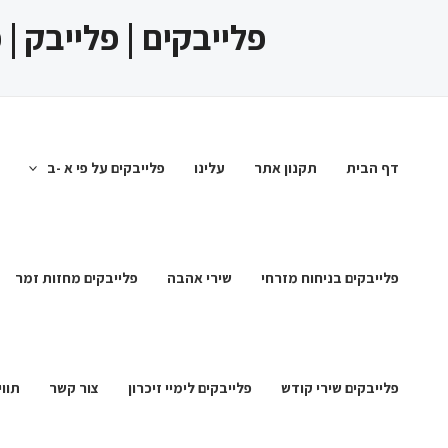
ילוג
פלייבקים | פלייבק |
תוכן
דף הבית
תקנון אתר
עלינו
פלייבקים על פי א -ב
פלייבקים בניחוח מזרחי
שירי אהבה
פלייבקים מחזות זמר
פלייבקים שירי קודש
פלייבקים לימיי זיכרון
צור קשר
תווי