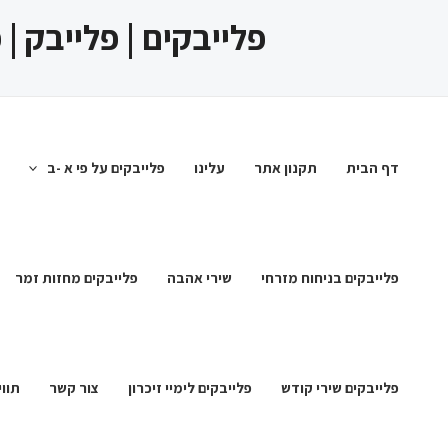
ילוג
פלייבקים | פלייבק |
תוכן
דף הבית
תקנון אתר
עלינו
פלייבקים על פי א -ב
פלייבקים בניחוח מזרחי
שירי אהבה
פלייבקים מחזות זמר
פלייבקים שירי קודש
פלייבקים לימיי זיכרון
צור קשר
תווי