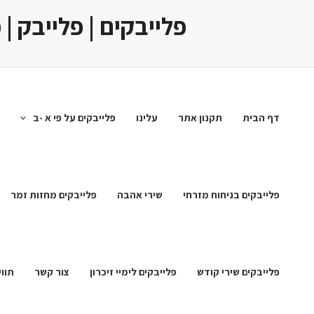
ילוג
פלייבקים | פלייבק |
תוכן
דף הבית
תקנון אתר
עלינו
פלייבקים על פי א -ב
פלייבקים בניחוח מזרחי
שירי אהבה
פלייבקים מחזות זמר
פלייבקים שירי קודש
פלייבקים לימיי זיכרון
צור קשר
תווי