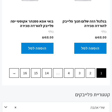
בגלגול הזה שלום חנוך פלייבק
בואי אמא פסנתר אקוסטי יפה
להורדה מכירה
פלייבק להורדה מכירה
כללי
כללי
₪
68.00
₪
68.00
הוספה לסל
הוספה לסל
←
16
15
14
…
4
3
2
1
קטגוריית פלייבקים
שירי אהבה
×