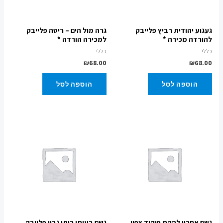
געגוע יהודית רביץ פלייבק
גרה מול הים – ריטה פלייבק
להורדה מכירה *
למכירה הורדה *
כללי
כללי
₪
68.00
₪
68.00
הוספה לסל
הוספה לסל
גשם אחרון להקת פיקוד צפון
גשם בעיתו רותי נבון פלייבק