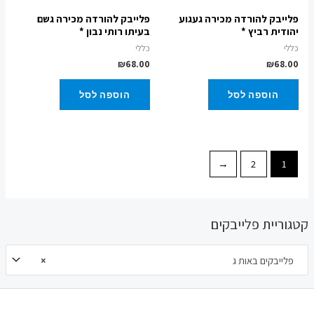
פלייבק להורדה מכירה געגוע
פלייבק להורדה מכירה גשם
יהודית רביץ *
בעיתו רותי נבון *
כללי
כללי
₪
68.00
₪
68.00
הוספה לסל
הוספה לסל
←
2
1
קטגוריית פלייבקים
פלייבקים באות ג
×