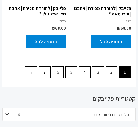
פלייבק | להורדה מכירה | אהבנו
פלייבק | להורדה מכירה | אהבת
| חיים משה *
חיי | אייל גולן *
כללי
כללי
₪
68.00
₪
68.00
הוספה לסל
הוספה לסל
←
7
6
5
4
3
2
1
קטגוריית פלייבקים
פלייבקים בניחוח מזרחי
×